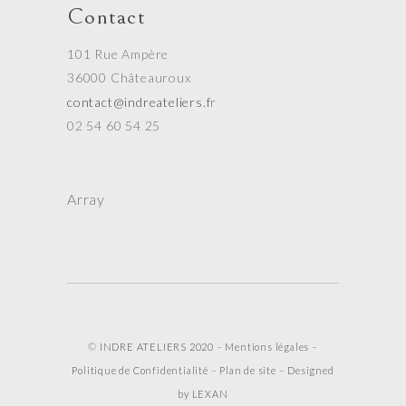
Contact
101 Rue Ampère
36000 Châteauroux
contact@indreateliers.f
r
02 54 60 54 25
Array
©
INDRE ATELIERS 2020
–
Mentions légales
–
Politique de Confidentialité
–
Plan de site
–
Designed
by LEXAN