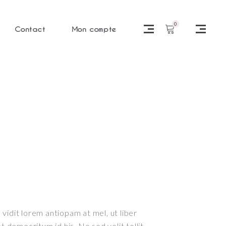
0
Contact
Mon compte
vidit lorem antiopam at mel, ut liber
democritum id his. Ne sed velit tollit