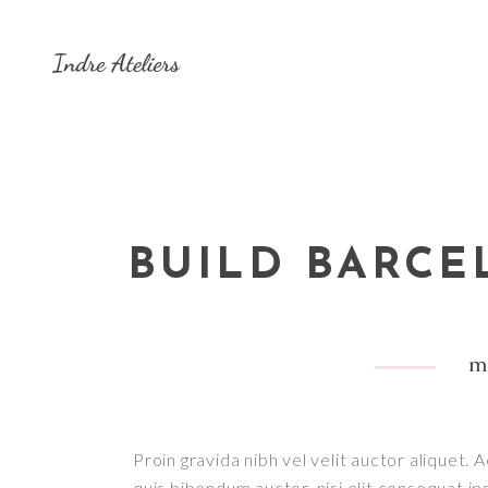
BUILD BARC
m
Proin gravida nibh vel velit auctor aliquet. 
quis bibendum auctor, nisi elit consequat ip