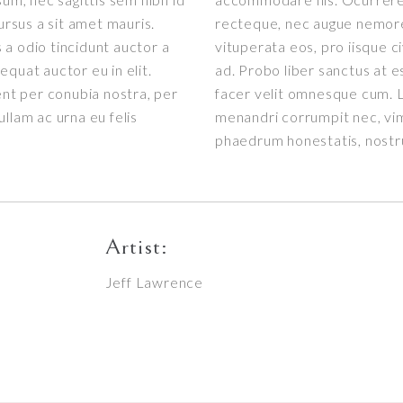
ursus a sit amet mauris.
recteque, nec augue nemore
a odio tincidunt auctor a
vituperata eos, pro iisque c
quat auctor eu in elit.
ad. Probo liber sanctus at e
ent per conubia nostra, per
facer velit omnesque cum. L
llam ac urna eu felis
menandri corrumpit nec, vi
phaedrum honestatis, nost
Artist:
Jeff Lawrence