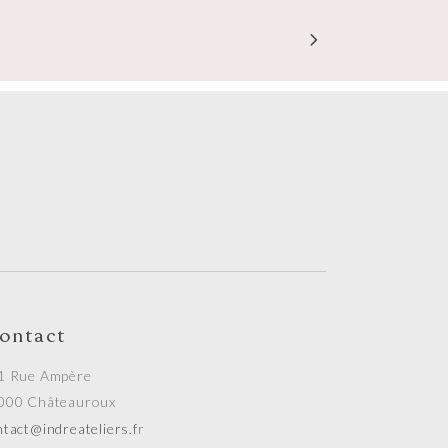
ontact
1 Rue Ampère
000 Châteauroux
tact@indreateliers.f
r