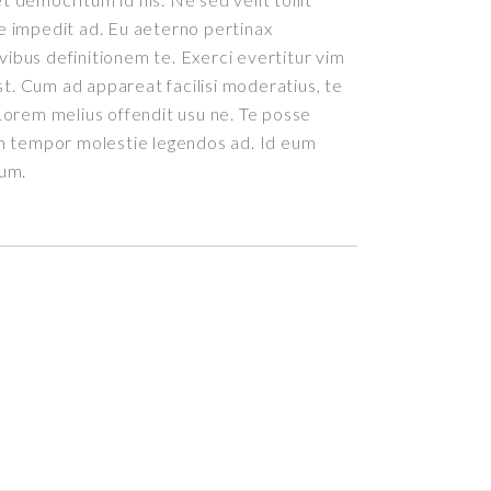
 impedit ad. Eu aeterno pertinax
ivibus definitionem te. Exerci evertitur vim
st. Cum ad appareat facilisi moderatius, te
orem melius offendit usu ne. Te posse
m tempor molestie legendos ad. Id eum
rum.