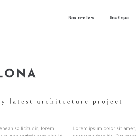
Nos ateliers
Boutique
ELONA
y latest architecture project
Aenean sollicitudin, lorem
Lorem ipsum dolor sit amet, 
sum, nec sagittis sem nibh id
accommodare his. Ocurreret 