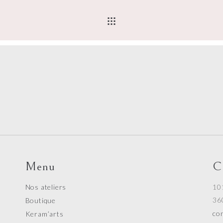
Menu
C
Nos ateliers
10
36
Boutique
con
Keram’arts